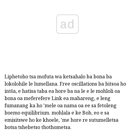
ad
Liphetoho tsa mofuta wa ketsahalo ba bona ba
lokolohile le lumellana. Free oscillations ba bitsoa ho
intša, e hatisa taba ea hore ba na le e le mohloli oa
bona oa meferefere Link ea mahareng, e leng
fumanang ka ho 'mele oa nama oa ee sa fetoleng
boemo equilibrium. mohlala e ke Bob, eo e sa
emisitswe ho ke khoele, 'me hore re sutumelletsa
botsa tshebetso thothometsa.