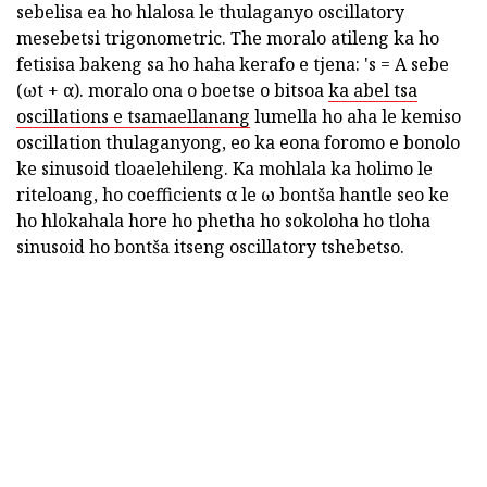
sebelisa ea ho hlalosa le thulaganyo oscillatory
mesebetsi trigonometric. The moralo atileng ka ho
fetisisa bakeng sa ho haha kerafo e tjena: 's = A sebe
(ωt + α). moralo ona o boetse o bitsoa
ka abel tsa
oscillations e tsamaellanang
lumella ho aha le kemiso
oscillation thulaganyong, eo ka eona foromo e bonolo
ke sinusoid tloaelehileng. Ka mohlala ka holimo le
riteloang, ho coefficients α le ω bontša hantle seo ke
ho hlokahala hore ho phetha ho sokoloha ho tloha
sinusoid ho bontša itseng oscillatory tshebetso.