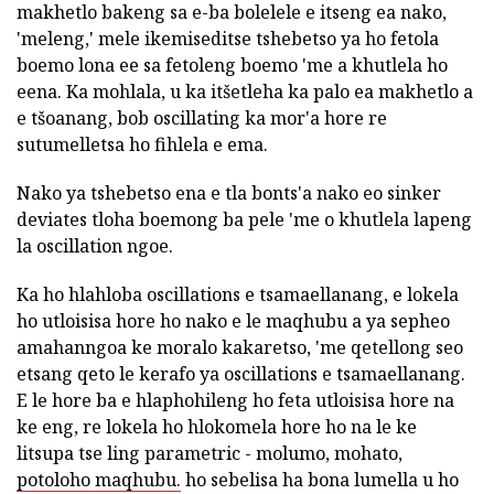
makhetlo bakeng sa e-ba bolelele e itseng ea nako,
'meleng,' mele ikemiseditse tshebetso ya ho fetola
boemo lona ee sa fetoleng boemo 'me a khutlela ho
eena. Ka mohlala, u ka itšetleha ka palo ea makhetlo a
e tšoanang, bob oscillating ka mor'a hore re
sutumelletsa ho fihlela e ema.
Nako ya tshebetso ena e tla bonts'a nako eo sinker
deviates tloha boemong ba pele 'me o khutlela lapeng
la oscillation ngoe.
Ka ho hlahloba oscillations e tsamaellanang, e lokela
ho utloisisa hore ho nako e le maqhubu a ya sepheo
amahanngoa ke moralo kakaretso, 'me qetellong seo
etsang qeto le kerafo ya oscillations e tsamaellanang.
E le hore ba e hlaphohileng ho feta utloisisa hore na
ke eng, re lokela ho hlokomela hore ho na le ke
litsupa tse ling parametric - molumo, mohato,
potoloho maqhubu.
ho sebelisa ha bona lumella u ho