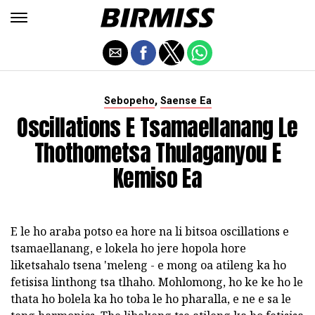
,
Sebopeho
Saense Ea
Oscillations E Tsamaellanang Le
Thothometsa Thulaganyou E
Kemiso Ea
E le ho araba potso ea hore na li bitsoa oscillations e
tsamaellanang, e lokela ho jere hopola hore
liketsahalo tsena 'meleng - e mong oa atileng ka ho
fetisisa linthong tsa tlhaho. Mohlomong, ho ke ke ho le
thata ho bolela ka ho toba le ho pharalla, e ne e sa le