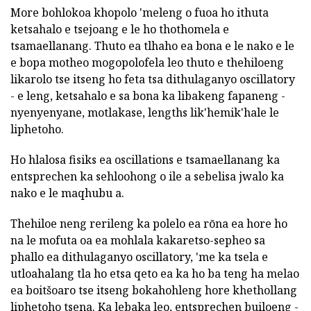
More bohlokoa khopolo 'meleng o fuoa ho ithuta
ketsahalo e tsejoang e le ho thothomela e
tsamaellanang. Thuto ea tlhaho ea bona e le nako e le
e bopa motheo mogopolofela leo thuto e thehiloeng
likarolo tse itseng ho feta tsa dithulaganyo oscillatory
- e leng, ketsahalo e sa bona ka libakeng fapaneng -
nyenyenyane, motlakase, lengths lik'hemik'hale le
liphetoho.
Ho hlalosa fisiks ea oscillations e tsamaellanang ka
entsprechen ka sehloohong o ile a sebelisa jwalo ka
nako e le maqhubu a.
Thehiloe neng rerileng ka polelo ea rōna ea hore ho
na le mofuta oa ea mohlala kakaretso-sepheo sa
phallo ea dithulaganyo oscillatory, 'me ka tsela e
utloahalang tla ho etsa qeto ea ka ho ba teng ha melao
ea boitšoaro tse itseng bokahohleng hore khethollang
liphetoho tsena. Ka lebaka leo, entsprechen builoeng -