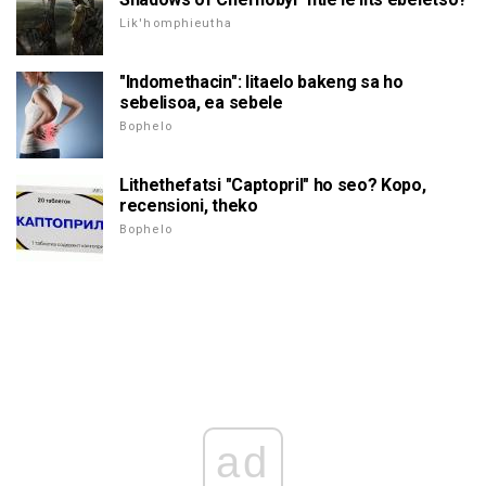
Lik'homphieutha
"Indomethacin": litaelo bakeng sa ho
sebelisoa, ea sebele
Bophelo
Lithethefatsi "Captopril" ho seo? Kopo,
recensioni, theko
Bophelo
ad