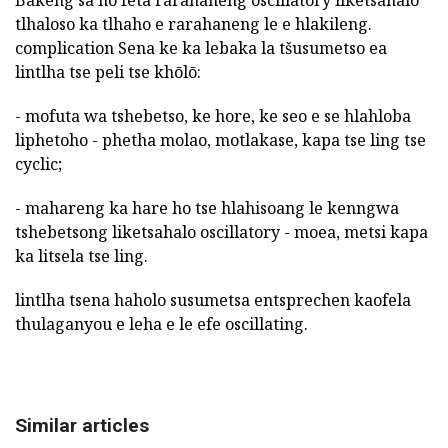
Bakeng sa ho feta rarahaneng oscillatory liketsahalo
tlhaloso ka tlhaho e rarahaneng le e hlakileng.
complication Sena ke ka lebaka la tšusumetso ea
lintlha tse peli tse khōlō:
- mofuta wa tshebetso, ke hore, ke seo e se hlahloba
liphetoho - phetha molao, motlakase, kapa tse ling tse
cyclic;
- mahareng ka hare ho tse hlahisoang le kenngwa
tshebetsong liketsahalo oscillatory - moea, metsi kapa
ka litsela tse ling.
lintlha tsena haholo susumetsa entsprechen kaofela
thulaganyou e leha e le efe oscillating.
Similar articles