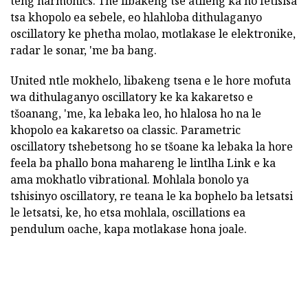
teng harmonics. The libakeng tse atileng ka ho fetisisa
tsa khopolo ea sebele, eo hlahloba dithulaganyo
oscillatory ke phetha molao, motlakase le elektronike,
radar le sonar, 'me ba bang.
United ntle mokhelo, libakeng tsena e le hore mofuta
wa dithulaganyo oscillatory ke ka kakaretso e
tšoanang, 'me, ka lebaka leo, ho hlalosa ho na le
khopolo ea kakaretso oa classic. Parametric
oscillatory tshebetsong ho se tšoane ka lebaka la hore
feela ba phallo bona mahareng le lintlha Link e ka
ama mokhatlo vibrational. Mohlala bonolo ya
tshisinyo oscillatory, re teana le ka bophelo ba letsatsi
le letsatsi, ke, ho etsa mohlala, oscillations ea
pendulum oache, kapa motlakase hona joale.