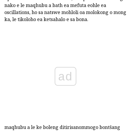
nako e le maqhubu a bath ea mefuta eohle ea
oscillations, ho sa natswe mohloli oa molokong o mong
ka, le tikoloho ea ketsahalo e sa bona.
ad
maqhubu a le ke boleng ditirisanommogo bontšang