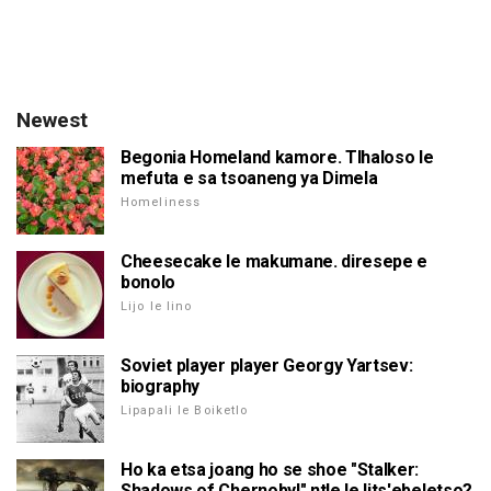
Newest
Begonia Homeland kamore. Tlhaloso le
mefuta e sa tsoaneng ya Dimela
Homeliness
Cheesecake le makumane. diresepe e
bonolo
Lijo le lino
Soviet player player Georgy Yartsev:
biography
Lipapali le Boiketlo
Ho ka etsa joang ho se shoe "Stalker:
Shadows of Chernobyl" ntle le lits'ebeletso?