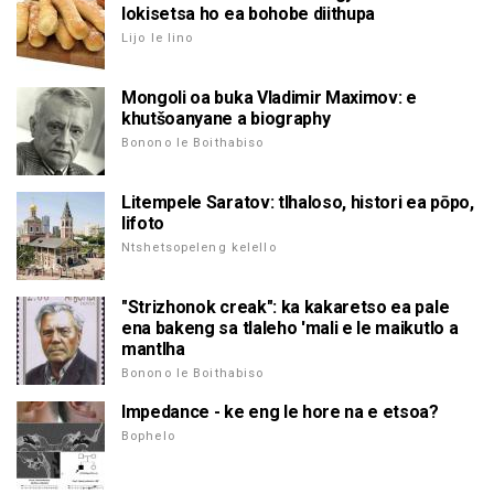
lokisetsa ho ea bohobe diithupa
Lijo le lino
Mongoli oa buka Vladimir Maximov: e
khutšoanyane a biography
Bonono le Boithabiso
Litempele Saratov: tlhaloso, histori ea pōpo,
lifoto
Ntshetsopeleng kelello
"Strizhonok creak": ka kakaretso ea pale
ena bakeng sa tlaleho 'mali e le maikutlo a
mantlha
Bonono le Boithabiso
Impedance - ke eng le hore na e etsoa?
Bophelo