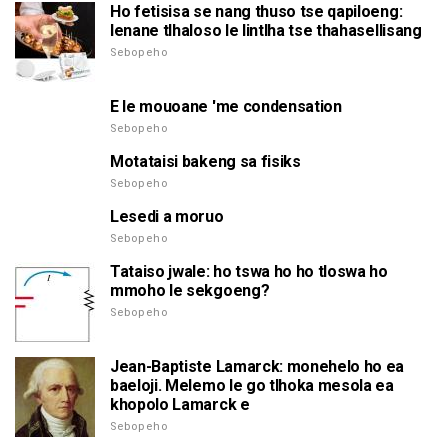
Ho fetisisa se nang thuso tse qapiloeng:
lenane tlhaloso le lintlha tse thahasellisang
Sebopeho
E le mouoane 'me condensation
Sebopeho
Motataisi bakeng sa fisiks
Sebopeho
Lesedi a moruo
Sebopeho
Tataiso jwale: ho tswa ho ho tloswa ho
mmoho le sekgoeng?
Sebopeho
Jean-Baptiste Lamarck: monehelo ho ea
baeloji. Melemo le go tlhoka mesola ea
khopolo Lamarck e
Sebopeho