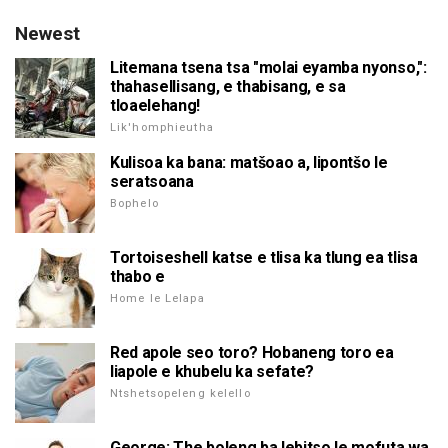
Newest
Litemana tsena tsa "molai eyamba nyonso,":
thahasellisang, e thabisang, e sa
tloaelehang!
Lik'homphieutha
Kulisoa ka bana: matšoao a, lipontšo le
seratsoana
Bophelo
Tortoiseshell katse e tlisa ka tlung ea tlisa
thabo e
Home le Lelapa
Red apole seo toro? Hobaneng toro ea
liapole e khubelu ka sefate?
Ntshetsopeleng kelello
George: The boleng ba lebitso le mofuta wa