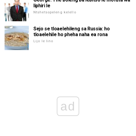
liphiri le
Ntshetsopeleng kelello
Sejo se tloaelehileng sa Russia: ho
tloaelehile ho pheha naha ea rona
Lijo le lino
ad