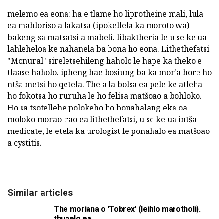
melemo ea eona: ha e tlame ho liprotheine mali, lula
ea mahloriso a lakatsa (ipokellela ka moroto wa)
bakeng sa matsatsi a mabeli. libaktheria le u se ke ua
lahleheloa ke nahanela ba bona ho eona. Lithethefatsi
"Monural" sireletsehileng haholo le hape ka theko e
tlaase haholo. ipheng hae bosiung ba ka mor'a hore ho
ntša metsi ho qetela. The a la bolsa ea pele ke atleha
ho fokotsa ho ruruha le ho felisa matšoao a bohloko.
Ho sa tsotellehe polokeho ho bonahalang eka oa
moloko morao-rao ea lithethefatsi, u se ke ua intša
medicate, le etela ka urologist le ponahalo ea matšoao
a cystitis.
Similar articles
The moriana o 'Tobrex' (leihlo marotholi).
thupelo ea