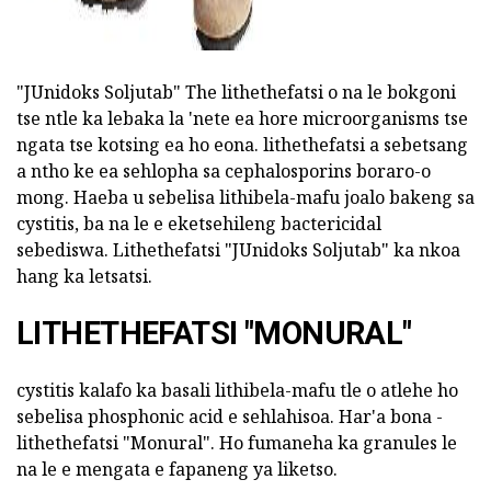
"JUnidoks Soljutab" The lithethefatsi o na le bokgoni
tse ntle ka lebaka la 'nete ea hore microorganisms tse
ngata tse kotsing ea ho eona. lithethefatsi a sebetsang
a ntho ke ea sehlopha sa cephalosporins boraro-o
mong. Haeba u sebelisa lithibela-mafu joalo bakeng sa
cystitis, ba na le e eketsehileng bactericidal
sebediswa. Lithethefatsi "JUnidoks Soljutab" ka nkoa
hang ka letsatsi.
LITHETHEFATSI "MONURAL"
cystitis kalafo ka basali lithibela-mafu tle o atlehe ho
sebelisa phosphonic acid e sehlahisoa. Har'a bona -
lithethefatsi "Monural". Ho fumaneha ka granules le
na le e mengata e fapaneng ya liketso.