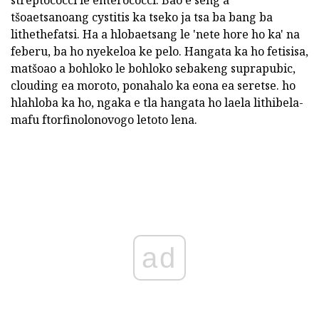
tšoaetsanoang cystitis ka tseko ja tsa ba bang ba
lithethefatsi. Ha a hlobaetsang le 'nete hore ho ka' na
feberu, ba ho nyekeloa ke pelo. Hangata ka ho fetisisa,
matšoao a bohloko le bohloko sebakeng suprapubic,
clouding ea moroto, ponahalo ka eona ea seretse. ho
hlahloba ka ho, ngaka e tla hangata ho laela lithibela-
mafu ftorfinolonovogo letoto lena.
ad