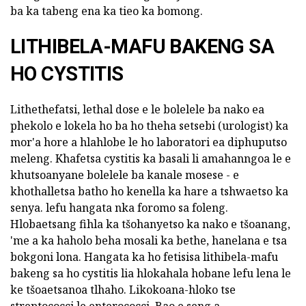
ba ka tabeng ena ka tieo ka bomong.
LITHIBELA-MAFU BAKENG SA
HO CYSTITIS
Lithethefatsi, lethal dose e le bolelele ba nako ea
phekolo e lokela ho ba ho theha setsebi (urologist) ka
mor'a hore a hlahlobe le ho laboratori ea diphuputso
meleng. Khafetsa cystitis ka basali li amahanngoa le e
khutsoanyane bolelele ba kanale mosese - e
khothalletsa batho ho kenella ka hare a tshwaetso ka
senya. lefu hangata nka foromo sa foleng.
Hlobaetsang fihla ka tšohanyetso ka nako e tšoanang,
'me a ka haholo beha mosali ka bethe, hanelana e tsa
bokgoni lona. Hangata ka ho fetisisa lithibela-mafu
bakeng sa ho cystitis lia hlokahala hobane lefu lena le
ke tšoaetsanoa tlhaho. Likokoana-hloko tse
streptococci le enterococci. Bao e seng a