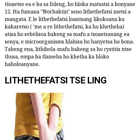
tšoaetso ea e ba sa foleng, ho hloka matsatsi a bonyane
12. Ha fumana "Norbaktin" seno lithethefatsi metsi a
mangata. E le lithethefatsi loantsang likokoana ka
kakaretso ( 'me a re lithethefatsi, ka ho khetheha)
atisa ho sebelisoa bakeng sa mafu a tsoaetsanang ea
senya, e microorganisms hlahisa ho hanyetsa ho bona.
Tabeng ena, lithibela-mafu bakeng sa ho cystitis ntse
thusa, empa ba tlameha ho khetha ka hloko
haholoanyane.
LITHETHEFATSI TSE LING