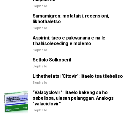
Bophelo
Sumamigren: motataisi, recensioni,
likhothaletso
Bophelo
Aspirini: taeo e pukwanana e na le
tlhahisoleseding e molemo
Bophelo
Setlolo Solkoseril
Bophelo
Lithethefatsi 'Citovir': litaelo tsa tšebeliso
Bophelo
"Valacyclovir": litaelo bakeng sa ho
sebelisoa, ulasan pelanggan. Analogs
"valaciclovir"
Bophelo