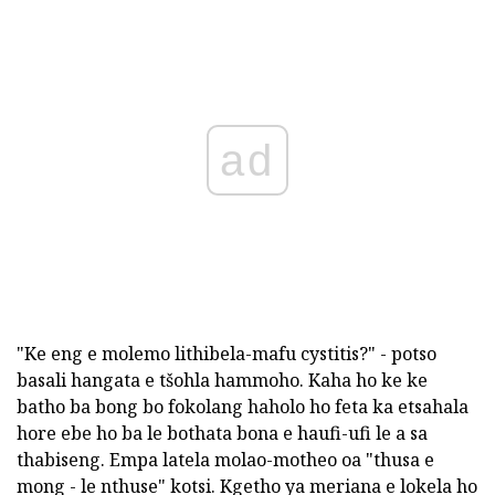
ad
"Ke eng e molemo lithibela-mafu cystitis?" - potso
basali hangata e tšohla hammoho. Kaha ho ke ke
batho ba bong bo fokolang haholo ho feta ka etsahala
hore ebe ho ba le bothata bona e haufi-ufi le a sa
thabiseng. Empa latela molao-motheo oa "thusa e
mong - le nthuse" kotsi. Kgetho ya meriana e lokela ho