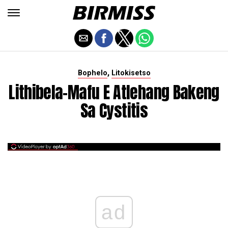
,
Bophelo
Litokisetso
Lithibela-Mafu E Atlehang Bakeng
Sa Cystitis
ad