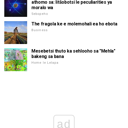
athomo sa: litšobotsi le peculiarities ya
moralo wa
Sebopeho
The fragola ke e molemohali ea ho ebota
Business
Mesebetsi thuto ka sehlooho sa "Mehla"
bakeng sa bana
Home le Lelapa
ad