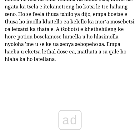
ngata ka tsela e itekanetseng ho kotsi le tse hahang
seno. Ho se feela thusa tshilo ya dijo, empa boetse e
thusa ho imolla khatello ea kelello ka mor'a mosebetsi
oa letsatsi ka thata e. A tšobotsi e khethehileng ke
hore potion boselamose lumella u ho hlasimolla
nyoloha 'me u se ke ua senya sebopeho sa. Empa
haeba u eketsa lethal dose ea, mathata a sa qale ho
hlaha ka ho latellana.
ad