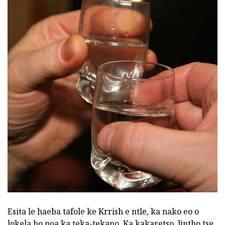
Esita le haeba tafole ke Krrish e ntle, ka nako eo o
lokela ho noa ka teka-tekano. Ka kakaretso, lintho tse