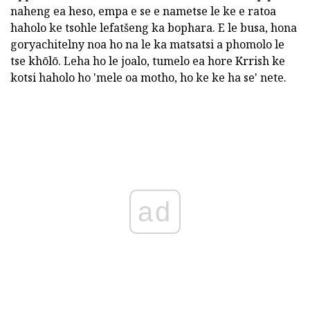
naheng ea heso, empa e se e nametse le ke e ratoa
haholo ke tsohle lefatšeng ka bophara. E le busa, hona
goryachitelny noa ho na le ka matsatsi a phomolo le
tse khōlō. Leha ho le joalo, tumelo ea hore Krrish ke
kotsi haholo ho 'mele oa motho, ho ke ke ha se' nete.
ad