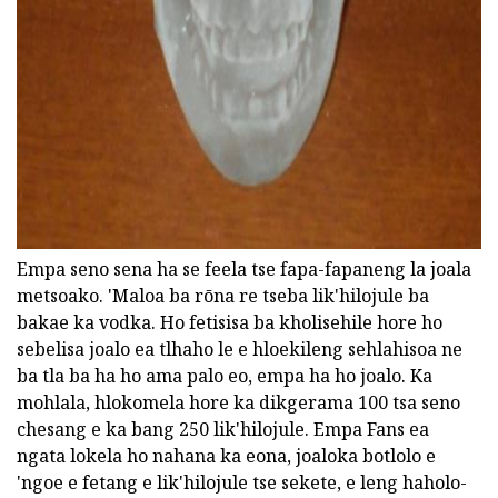
ad
Empa seno sena ha se feela tse fapa-fapaneng la joala
metsoako. 'Maloa ba rōna re tseba lik'hilojule ba
bakae ka vodka. Ho fetisisa ba kholisehile hore ho
sebelisa joalo ea tlhaho le e hloekileng sehlahisoa ne
ba tla ba ha ho ama palo eo, empa ha ho joalo. Ka
mohlala, hlokomela hore ka dikgerama 100 tsa seno
chesang e ka bang 250 lik'hilojule. Empa Fans ea
ngata lokela ho nahana ka eona, joaloka botlolo e
'ngoe e fetang e lik'hilojule tse sekete, e leng haholo-