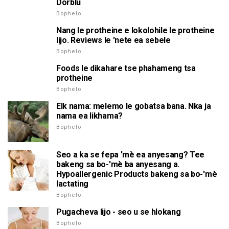
Dorblu
Bophelo
Nang le protheine e lokolohile le protheine
lijo. Reviews le 'nete ea sebele
Bophelo
Foods le dikahare tse phahameng tsa
protheine
Bophelo
Elk nama: melemo le gobatsa bana. Nka ja
nama ea likhama?
Bophelo
Seo a ka se fepa 'mè ea anyesang? Tee
bakeng sa bo-'mè ba anyesang a.
Hypoallergenic Products bakeng sa bo-'mè
lactating
Bophelo
Pugacheva lijo - seo u se hlokang
Bophelo