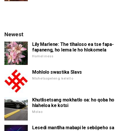
Newest
Lily Marlene: The tlhaloso ea tse fapa-
fapaneng, ho lema le ho hlokomela
Homeliness
Mohlolo swastika Slavs
Ntshetsopeleng kelello
Khutlisetsang mokhatlo oa: ho qoba ho
hlaheloa ke kotsi
Molao
Lesedi mantlha mabapi le sebōpeho sa