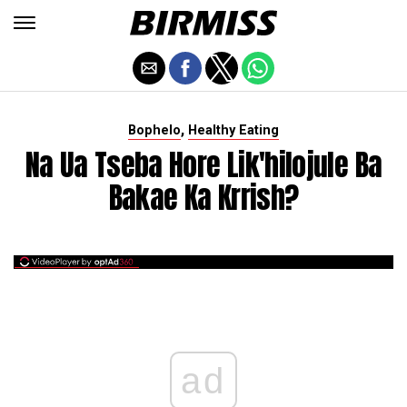
,
Bophelo
Healthy Eating
Na Ua Tseba Hore Lik'hilojule Ba
Bakae Ka Krrish?
ad