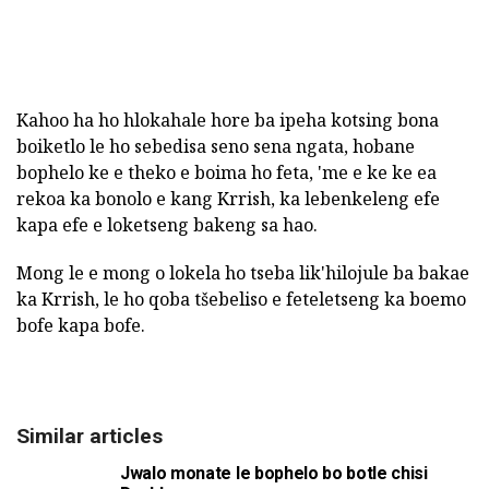
Kahoo ha ho hlokahale hore ba ipeha kotsing bona
boiketlo le ho sebedisa seno sena ngata, hobane
bophelo ke e theko e boima ho feta, 'me e ke ke ea
rekoa ka bonolo e kang Krrish, ka lebenkeleng efe
kapa efe e loketseng bakeng sa hao.
Mong le e mong o lokela ho tseba lik'hilojule ba bakae
ka Krrish, le ho qoba tšebeliso e feteletseng ka boemo
bofe kapa bofe.
Similar articles
Jwalo monate le bophelo bo botle chisi