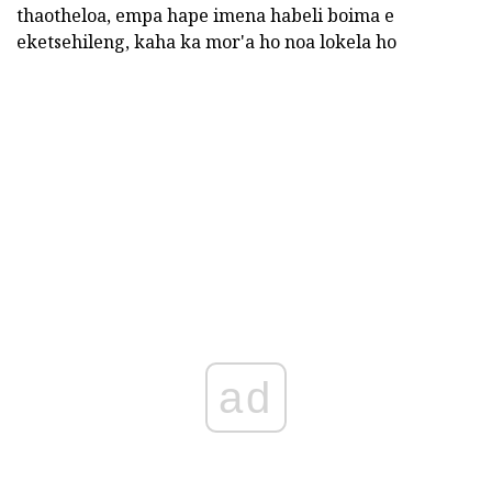
thaotheloa, empa hape imena habeli boima e
eketsehileng, kaha ka mor'a ho noa lokela ho
ad