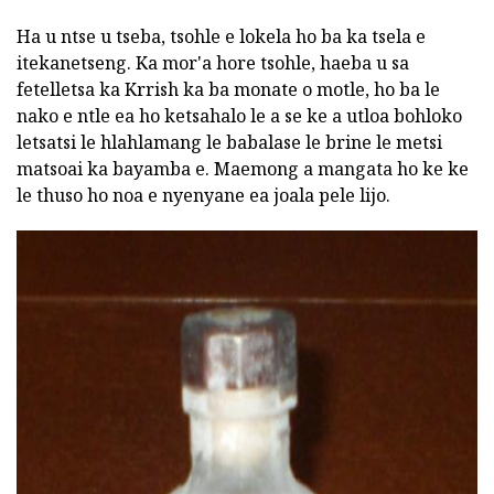
Ha u ntse u tseba, tsohle e lokela ho ba ka tsela e
itekanetseng. Ka mor'a hore tsohle, haeba u sa
fetelletsa ka Krrish ka ba monate o motle, ho ba le
nako e ntle ea ho ketsahalo le a se ke a utloa bohloko
letsatsi le hlahlamang le babalase le brine le metsi
matsoai ka bayamba e. Maemong a mangata ho ke ke
le thuso ho noa e nyenyane ea joala pele lijo.