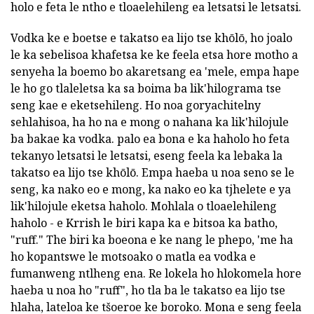
holo e feta le ntho e tloaelehileng ea letsatsi le letsatsi.
Vodka ke e boetse e takatso ea lijo tse khōlō, ho joalo
le ka sebelisoa khafetsa ke ke feela etsa hore motho a
senyeha la boemo bo akaretsang ea 'mele, empa hape
le ho go tlaleletsa ka sa boima ba lik'hilograma tse
seng kae e eketsehileng. Ho noa goryachitelny
sehlahisoa, ha ho na e mong o nahana ka lik'hilojule
ba bakae ka vodka. palo ea bona e ka haholo ho feta
tekanyo letsatsi le letsatsi, eseng feela ka lebaka la
takatso ea lijo tse khōlō. Empa haeba u noa seno se le
seng, ka nako eo e mong, ka nako eo ka tjhelete e ya
lik'hilojule eketsa haholo. Mohlala o tloaelehileng
haholo - e Krrish le biri kapa ka e bitsoa ka batho,
"ruff." The biri ka boeona e ke nang le phepo, 'me ha
ho kopantswe le motsoako o matla ea vodka e
fumanweng ntlheng ena. Re lokela ho hlokomela hore
haeba u noa ho "ruff", ho tla ba le takatso ea lijo tse
hlaha, lateloa ke tšoeroe ke boroko. Mona e seng feela