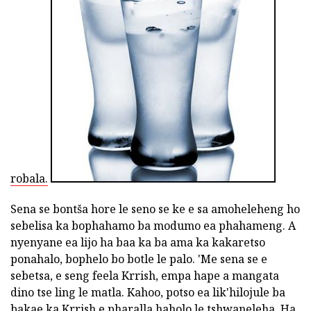
robala.
Sena se bontša hore le seno se ke e sa amoheleheng ho
sebelisa ka bophahamo ba modumo ea phahameng. A
nyenyane ea lijo ha baa ka ba ama ka kakaretso
ponahalo, bophelo bo botle le palo. 'Me sena se e
sebetsa, e seng feela Krrish, empa hape a mangata
dino tse ling le matla. Kahoo, potso ea lik'hilojule ba
bakae ka Krrish e pharalla haholo le tshwaneleha. Ha