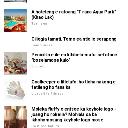
A hoteleng e ratoang "Tirana Aqua Park"
(Khao Lak)
Tsamaea
Ciliegia tamati. Temo ea ntlo le serapeng
Homeliness
Penicillin e ile ea lithibela-mafu: sefofane
"boselamose kulo"
Bophelo
Goalkeeper o litlelafo: ho tloha nakong e
fetileng ho fana ka
Lipapali le Fitness
Moleka fluffy e entsoe ka keyhole logo -
joang ho rokella? Mohlala oa ba
ikhohomosang keyhole logo mose
Ho itlosa bolutu